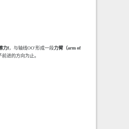
擦力f
，与轴线OO′形成一段
力臂（arm of
子前进的方向为止。