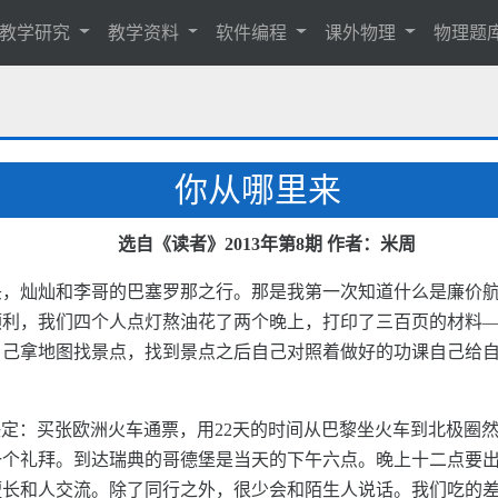
教学研究
教学资料
软件编程
课外物理
物理题
你从哪里来
选自《读者》2013年第8期 作者：米周
灿灿和李哥的巴塞罗那之行。那是我第一次知道什么是廉价航空，青年旅
顺利，我们四个人点灯熬油花了两个晚上，打印了三百页的材料
自己拿地图找景点，找到景点之后自己对照着做好的功课自己给
。
决定：买张欧洲火车通票，用22天的时间从巴黎坐火车到北极圈然
一个礼拜。到达瑞典的哥德堡是当天的下午六点。晚上十二点要
长和人交流。除了同行之外，很少会和陌生人说话。我们吃的差