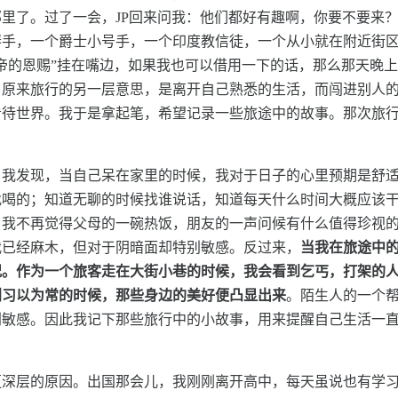
里了。过了一会，JP回来问我：他们都好有趣啊，你要不要来
琴手，一个爵士小号手，一个印度教信徒，一个从小就在附近街
帝的恩赐”挂在嘴边，如果我也可以借用一下的话，那么那天晚
，原来旅行的另一层意思，是离开自己熟悉的生活，而闯进别人
看待世界。我于是拿起笔，希望记录一些旅途中的故事。那次旅
。我发现，当自己呆在家里的时候，我对于日子的心里预期是舒
找喝的；知道无聊的时候找谁说话，知道每天什么时间大概应该
。我不再觉得父母的一碗热饭，朋友的一声问候有什么值得珍视
我已经麻木，但对于阴暗面却特别敏感。反过来，
当我在旅途中
况。作为一个旅客走在大街小巷的时候，我会看到乞丐，打架的
利习以为常的时候，那些身边的美好便凸显出来
。陌生人的一个
别敏感。因此我记下那些旅行中的小故事，用来提醒自己生活一
更深层的原因。出国那会儿，我刚刚离开高中，每天虽说也有学