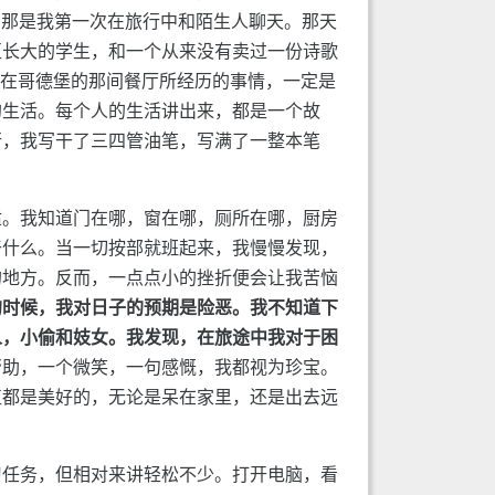
？那是我第一次在旅行中和陌生人聊天。那天
区长大的学生，和一个从来没有卖过一份诗歌
上在哥德堡的那间餐厅所经历的事情，一定是
的生活。每个人的生活讲出来，都是一个故
行，我写干了三四管油笔，写满了一整本笔
适。我知道门在哪，窗在哪，厕所在哪，厨房
干什么。当一切按部就班起来，我慢慢发现，
的地方。反而，一点点小的挫折便会让我苦恼
的时候，我对日子的预期是险恶。我不知道下
人，小偷和妓女。我发现，在旅途中我对于困
帮助，一个微笑，一句感慨，我都视为珍宝。
直都是美好的，无论是呆在家里，还是出去远
习任务，但相对来讲轻松不少。打开电脑，看