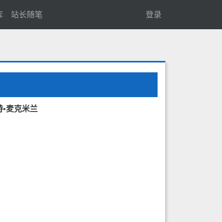
库
站长随笔
登录
尔特•麦克米兰