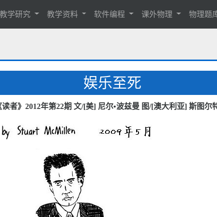
教学研究
教学资料
软件编程
课外物理
物理题
娱乐至死
读者》2012年第22期 文/[美] 尼尔•波兹曼 图/[澳大利亚] 斯图