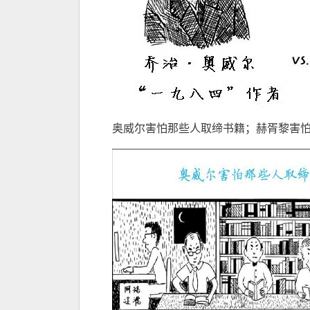
奥威尔害怕那些人取缔书籍；赫胥黎害