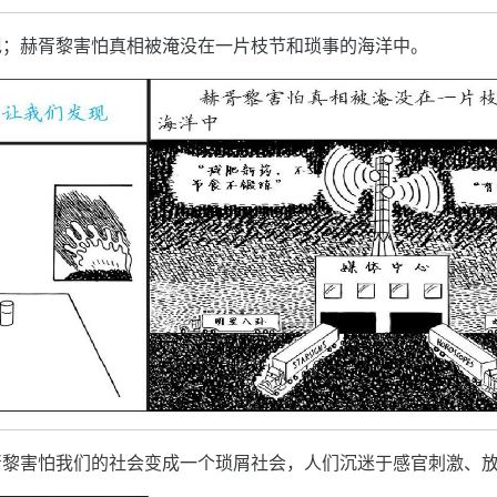
现；赫胥黎害怕真相被淹没在一片枝节和琐事的海洋中。
胥黎害怕我们的社会变成一个琐屑社会，人们沉迷于感官刺激、