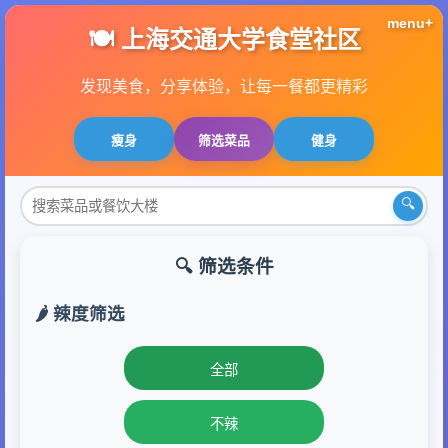
menu+
🍽️ 上海交通大学食堂社区
发现美食，分享体验，让每一餐都更精彩
瘦身
筛选菜品
健身
🔍
🔍 筛选条件
🌶️ 辣度筛选
全部
不辣