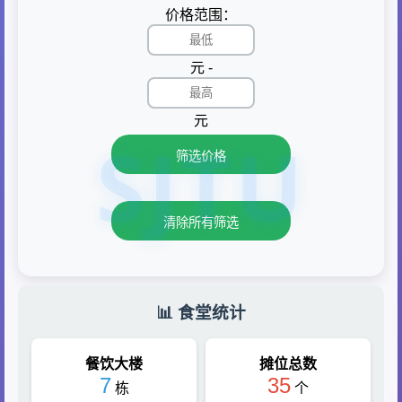
价格范围：
元 -
元
SJTU
筛选价格
清除所有筛选
📊 食堂统计
餐饮大楼
摊位总数
7
35
栋
个