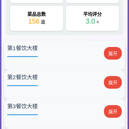
菜品总数
平均评分
156
3.0
道
⭐
第1餐饮大楼
展开
第2餐饮大楼
3.5⭐
1-1-1
展开
展开
不辣
高蛋白
低脂
咸鲜口
3.4⭐
第3餐饮大楼
1-1-2
展开
3.6⭐
2-1-1
展开
展开
不辣
高蛋白
咸鲜口
不辣
低脂
咸鲜口
不辣
低脂
咸鲜口
高蛋白
不辣
低脂
咸鲜口